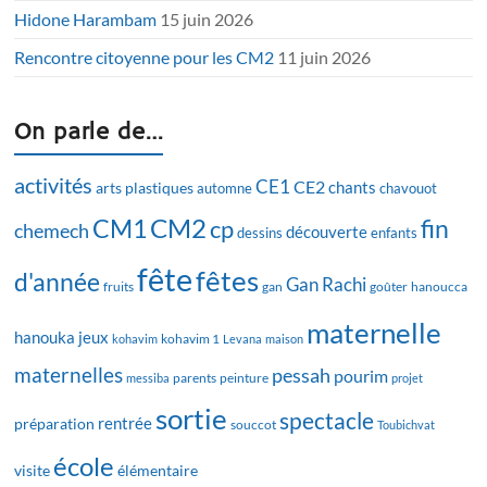
Hidone Harambam
15 juin 2026
Rencontre citoyenne pour les CM2
11 juin 2026
On parle de…
activités
CE1
CE2
chants
arts plastiques
automne
chavouot
CM2
CM1
fin
cp
chemech
découverte
dessins
enfants
fête
fêtes
d'année
Gan Rachi
fruits
gan
goûter
hanoucca
maternelle
hanouka
jeux
kohavim
kohavim 1
Levana
maison
maternelles
pessah
pourim
messiba
parents
peinture
projet
sortie
spectacle
rentrée
préparation
souccot
Toubichvat
école
visite
élémentaire