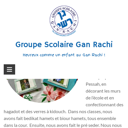
Aller
au
Pessah 2026 en maternelle
contenu
Pessah 2026 en
maternelle Retour
Groupe Scolaire Gan Rachi
en images sur notre
célébration de
Heureux comme un enfant au Gan Rachi !
Pessah à l’école
maternelle ! Avant
les vacances, nous
avons préparé
Pessah, en
décorant les murs
de l’école et en
confectionnant des
hagadot et des verres à kidouch. Dans nos classes, nous
avons fait bedikat hamets et biour hamets, tous ensemble
dans la cour. Ensuite, nous avons fait le pré seder. Nous nous