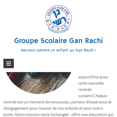
Aller
au
Nouvelle rentrée au Gan
contenu
Nouvelle rentrée
au Gan Chers
Groupe Scolaire Gan Rachi
parents, chers
élèves, chers
Heureux comme un enfant au Gan Rachi !
enseignants, C’est
avec une grande
joie que nous nous
retrouvons
aujourd’hui pour
cette nouvelle
rentrée
scolaire.Chaque
rentrée est un moment de renouveau, porteur d’espérance et
d’engagement pour l’avenir de nos enfants et pour notre
école. Notre mission reste inchangée : offrir une éducation qui