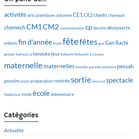
activités
CE1
CE2
chants
arts plastiques
automne
chavouot
CM2
CM1
cp
chemech
découverte
dessins
commémoration
fête
fêtes
fin d'année
Gan Rachi
enfants
fruits
gan
hanouka
jeux
goûter
hanoucca
kohavim
kohavim 1
Levana
maternelle
maternelles
pessah
messiba
parents
peinture
sortie
spectacle
pourim
rentrée
préparation
projet
souccot
école
visite
élémentaire
Toubichvat
Catégories
Actualité