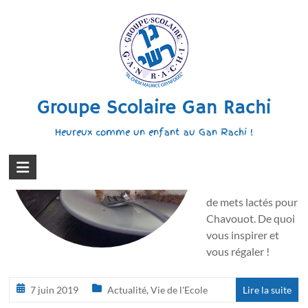
Aller
au
Recettes pour Chavouot
contenu
Dans le cadre du
stage numérique
Groupe Scolaire Gan Rachi
fait en classe de
CM2, avec Moré
Heureux comme un enfant au Gan Rachi !
Mikaël, les élèves
de cette classe ont
préparé des
affiches de recettes
de mets lactés pour
Chavouot. De quoi
vous inspirer et
vous régaler !
7 juin 2019
Actualité
,
Vie de l'Ecole
Lire la suite