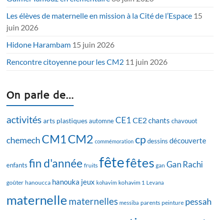
Les élèves de maternelle en mission à la Cité de l’Espace
15
juin 2026
Hidone Harambam
15 juin 2026
Rencontre citoyenne pour les CM2
11 juin 2026
On parle de…
activités
CE1
CE2
chants
arts plastiques
automne
chavouot
CM2
CM1
cp
chemech
découverte
dessins
commémoration
fête
fêtes
fin d'année
Gan Rachi
enfants
fruits
gan
hanouka
jeux
goûter
hanoucca
kohavim
kohavim 1
Levana
maternelle
maternelles
pessah
messiba
parents
peinture