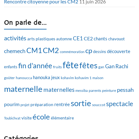
Rencontre citoyenne pour les CM2
11 juin 2026
On parle de…
activités
CE1
CE2
chants
arts plastiques
automne
chavouot
CM2
CM1
cp
chemech
découverte
dessins
commémoration
fête
fêtes
fin d'année
Gan Rachi
enfants
fruits
gan
hanouka
jeux
goûter
hanoucca
kohavim
kohavim 1
maison
maternelle
maternelles
pessah
messiba
parents
peinture
sortie
spectacle
pourim
rentrée
préparation
projet
souccot
école
visite
élémentaire
Toubichvat