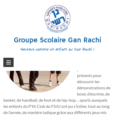
Aller
au
Le P’tit Club du FSJU en spectacle !
contenu
Mercredi 3 juillet,
nous avons
Groupe Scolaire Gan Rachi
présenté le premier
spectacle de fin
Heureux comme un enfant au Gan Rachi !
d’année du P’tit
Club du FSJU !
Parents et grands-
parents étaient
présents pour
découvrir les
démonstrations de
boxe, d’escrime, de
basket, de handball, de foot et de hip-hop… sports auxquels
les enfants du P’tit Club du FSJU ont pu s’initier, tout au long
de l’année, de manière ludique grâce aux différents jeux mis