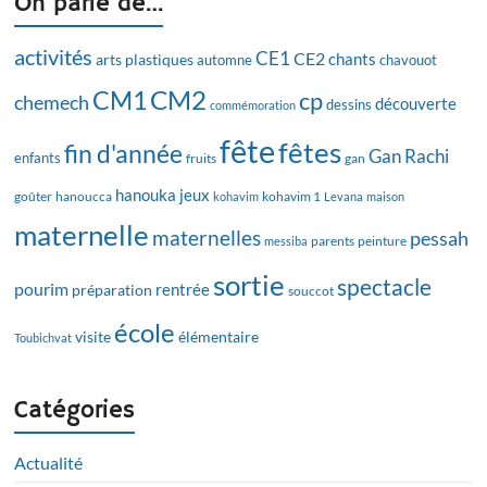
On parle de…
activités
CE1
CE2
chants
arts plastiques
automne
chavouot
CM2
CM1
cp
chemech
découverte
dessins
commémoration
fête
fêtes
fin d'année
Gan Rachi
enfants
fruits
gan
hanouka
jeux
goûter
hanoucca
kohavim
kohavim 1
Levana
maison
maternelle
maternelles
pessah
messiba
parents
peinture
sortie
spectacle
pourim
rentrée
préparation
souccot
école
visite
élémentaire
Toubichvat
Catégories
Actualité