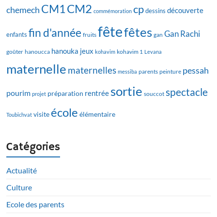
CM2
CM1
cp
chemech
découverte
dessins
commémoration
fête
fêtes
fin d'année
Gan Rachi
enfants
fruits
gan
hanouka
jeux
goûter
hanoucca
kohavim
kohavim 1
Levana
maternelle
maternelles
pessah
messiba
parents
peinture
sortie
spectacle
pourim
rentrée
préparation
projet
souccot
école
visite
élémentaire
Toubichvat
Catégories
Actualité
Culture
Ecole des parents