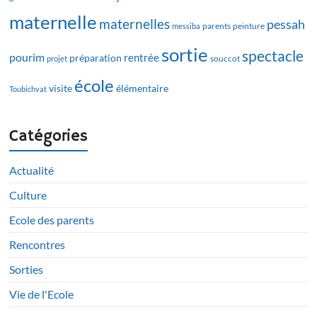
maternelle
maternelles
pessah
messiba
parents
peinture
sortie
spectacle
pourim
rentrée
préparation
projet
souccot
école
visite
élémentaire
Toubichvat
Catégories
Actualité
Culture
Ecole des parents
Rencontres
Sorties
Vie de l'Ecole