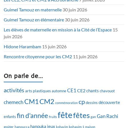
Guimel Tamouz en maternelle
30 juin 2026
Guimel Tamouz en élémentaire
30 juin 2026
Les élèves de maternelle en mission à la Cité de l’Espace
15
juin 2026
Hidone Harambam
15 juin 2026
Rencontre citoyenne pour les CM2
11 juin 2026
On parle de…
activités
CE1
CE2
chants
arts plastiques
automne
chavouot
CM2
CM1
cp
chemech
découverte
dessins
commémoration
fête
fêtes
fin d'année
Gan Rachi
enfants
fruits
gan
hanouka
jeux
goûter
hanoucca
kohavim
kohavim 1
maison