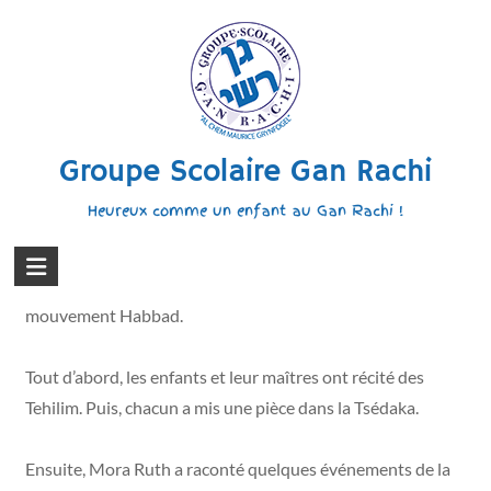
Le 1er décembre 2023, nous avons fêté le Youd tet Kislev,
jour qui est devenu le Roch Hachana de la Hassidout (19
Kislev).
Groupe Scolaire Gan Rachi
Les quatre classes de la maternelle se sont réunies dans la
Heureux comme un enfant au Gan Rachi !
salle d’accueil, où Mora Ruth a animé cette très belle
messiba, en mémoire de l’Admour Hazaken, Rabbi
Chnéour Zalman de Lyadi (1745-1812), fondateur du
mouvement Habbad.
Tout d’abord, les enfants et leur maîtres ont récité des
Tehilim. Puis, chacun a mis une pièce dans la Tsédaka.
Ensuite, Mora Ruth a raconté quelques événements de la