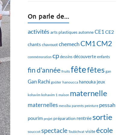
On parle de…
activités
CE1
CE2
arts plastiques
automne
CM2
CM1
chemech
chants
chavouot
cp
découverte
dessins
enfants
commémoration
fête
fêtes
fin d'année
fruits
gan
Gan Rachi
hanouka
jeux
goûter
hanoucca
maternelle
kohavim
kohavim 1
maison
maternelles
pessah
messiba
parents
peinture
sortie
pourim
rentrée
préparation
projet
école
spectacle
visite
souccot
Toubichvat