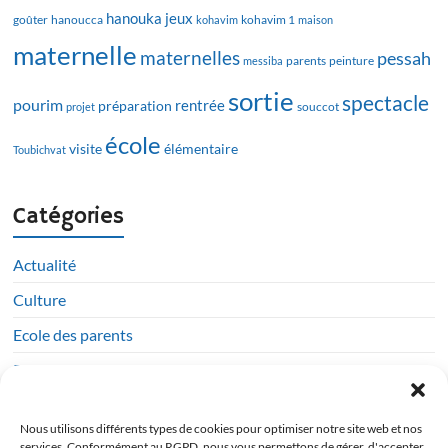
hanouka
jeux
goûter
hanoucca
kohavim
kohavim 1
maison
maternelle
maternelles
pessah
messiba
parents
peinture
sortie
spectacle
pourim
rentrée
préparation
projet
souccot
école
visite
élémentaire
Toubichvat
Catégories
Actualité
Culture
Ecole des parents
Rencontres
Sorties
Nous utilisons différents types de cookies pour optimiser notre site web et nos
Vie de l'Ecole
services. Conformément au RGPD, nous vous permettons de gérer, d'accepter