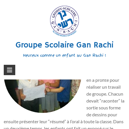
Aller
au
Les Chemech racontent leur sortie aux
contenu
Argoulets
Le joli mois de mai
Groupe Scolaire Gan Rachi
a été l’occasion
d’une sortie des
Heureux comme un enfant au Gan Rachi !
classes maternelles
aux Argoulets.La
classe de Chemech
en a profité pour
réaliser un travail
de groupe. Chacun
devait “raconter” la
sortie sous forme
de dessins pour
ensuite présenter leur “résumé” à l’oral à toute la classe. Dans
un deuxième temps, les enfants ont fait un exposé sur le