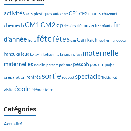
activités
CE1
CE2
chants
arts plastiques
automne
chavouot
CM2
CM1
fin
cp
chemech
découverte
dessins
enfants
fête
fêtes
d'année
Gan Rachi
fruits
gan
goûter
hanoucca
maternelle
hanouka
jeux
kohavim
kohavim 1
Levana
maison
maternelles
pessah
pourim
messiba
parents
peinture
projet
sortie
spectacle
rentrée
préparation
souccot
Toubichvat
école
visite
élémentaire
Catégories
Actualité